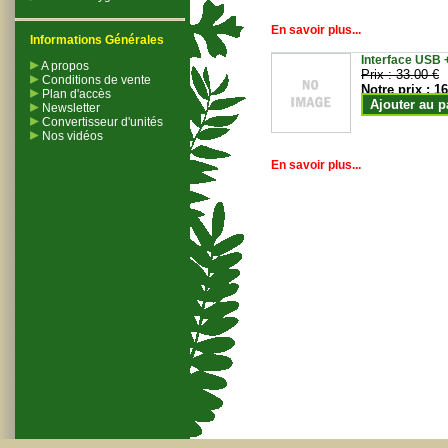
En savoir plus...
Informations Générales
Interface USB +
A propos
Prix :
33.00 €
Conditions de vente
Notre prix :
16
Plan d'accès
Ajouter au p
Newsletter
Convertisseur d'unités
Nos vidéos
En savoir plus...