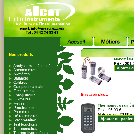
La culture de l'instrumentation
email:
info@mesurez.com
Tél : 04 42 34 83 48
Nos produits
Manomètre
Prix :
201.
Analyseurs d’o2 et co2
Ajouter a
Anémomètres
Awmètres
Balances
Calibres
Compteurs à main
Electrochimie
En savoir plus...
Enregistreurs
Luxmètres
Mètres
Thermomètre numériqu
Pénétromètres
Prix :
95.00 €
Ph-mètres
Notre prix :
24.00 €
Réfractomètres
Ajouter au panier
Station-Météo
Test bouchons
Thermomètres
Thermo-hygromètres