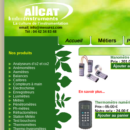
La culture de l'instrumentation
email:
info@mesurez.com
Tél : 04 42 34 83 48
Nos produits
Manomètre
Prix :
201.
Analyseurs d’o2 et co2
Ajouter a
Anémomètres
Awmètres
Balances
Calibres
Compteurs à main
Electrochimie
En savoir plus...
Enregistreurs
Luxmètres
Mètres
Thermomètre numériqu
Pénétromètres
Prix :
95.00 €
Ph-mètres
Notre prix :
24.00 €
Réfractomètres
Ajouter au panier
Station-Météo
Test bouchons
Thermomètres
Thermo-hygromètres