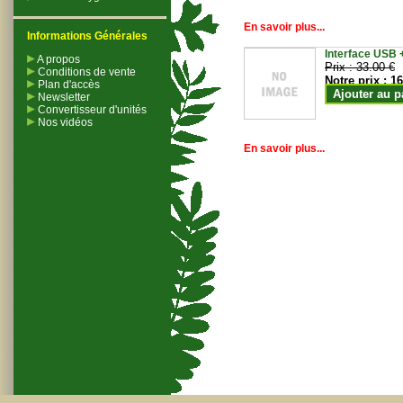
En savoir plus...
Informations Générales
Interface USB +
A propos
Prix :
33.00 €
Conditions de vente
Notre prix :
16
Plan d'accès
Ajouter au p
Newsletter
Convertisseur d'unités
Nos vidéos
En savoir plus...