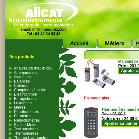
La culture de l'instrumentation
email:
info@mesurez.com
Tél : 04 42 34 83 48
Nos produits
Manomètre
Prix :
201.
Analyseurs d’o2 et co2
Ajouter a
Anémomètres
Awmètres
Balances
Calibres
Compteurs à main
Electrochimie
En savoir plus...
Enregistreurs
Luxmètres
Mètres
Thermomètre numériqu
Pénétromètres
Prix :
95.00 €
Ph-mètres
Notre prix :
24.00 €
Réfractomètres
Ajouter au panier
Station-Météo
Test bouchons
Thermomètres
Thermo-hygromètres