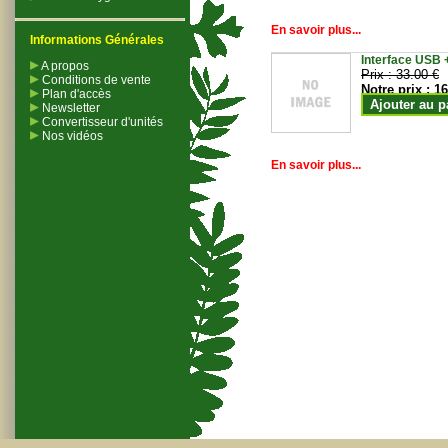
En savoir plus...
Informations Générales
Interface USB +
A propos
Prix :
33.00 €
Conditions de vente
Notre prix :
16
Plan d'accès
Ajouter au p
Newsletter
Convertisseur d'unités
Nos vidéos
En savoir plus...