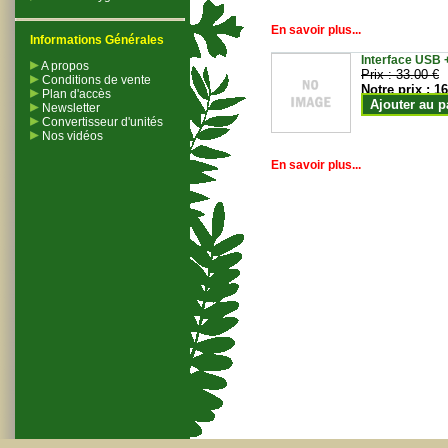
En savoir plus...
Informations Générales
Interface USB +
A propos
Prix :
33.00 €
Conditions de vente
Notre prix :
16
Plan d'accès
Ajouter au p
Newsletter
Convertisseur d'unités
Nos vidéos
En savoir plus...