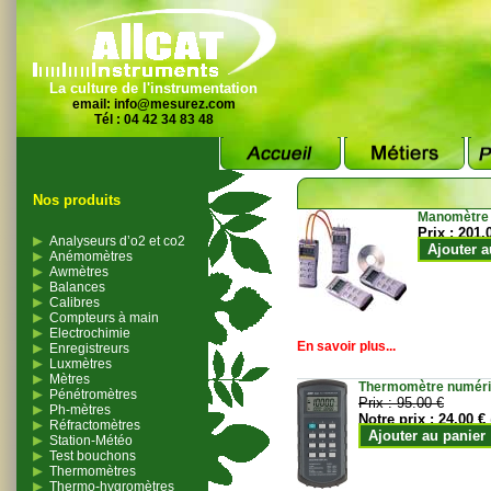
La culture de l'instrumentation
email:
info@mesurez.com
Tél : 04 42 34 83 48
Nos produits
Manomètre
Prix :
201.
Analyseurs d’o2 et co2
Ajouter a
Anémomètres
Awmètres
Balances
Calibres
Compteurs à main
Electrochimie
En savoir plus...
Enregistreurs
Luxmètres
Mètres
Thermomètre numériqu
Pénétromètres
Prix :
95.00 €
Ph-mètres
Notre prix :
24.00 €
Réfractomètres
Ajouter au panier
Station-Météo
Test bouchons
Thermomètres
Thermo-hygromètres