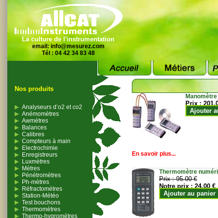
La culture de l'instrumentation
email:
info@mesurez.com
Tél : 04 42 34 83 48
Nos produits
Manomètre
Prix :
201.
Analyseurs d’o2 et co2
Ajouter a
Anémomètres
Awmètres
Balances
Calibres
Compteurs à main
Electrochimie
En savoir plus...
Enregistreurs
Luxmètres
Mètres
Thermomètre numériqu
Pénétromètres
Prix :
95.00 €
Ph-mètres
Notre prix :
24.00 €
Réfractomètres
Ajouter au panier
Station-Météo
Test bouchons
Thermomètres
Thermo-hygromètres