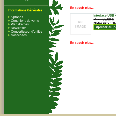
En savoir plus...
Informations Générales
Interface USB +
A propos
Prix :
33.00 €
Conditions de vente
Notre prix :
16
Plan d'accès
Ajouter au p
Newsletter
Convertisseur d'unités
Nos vidéos
En savoir plus...