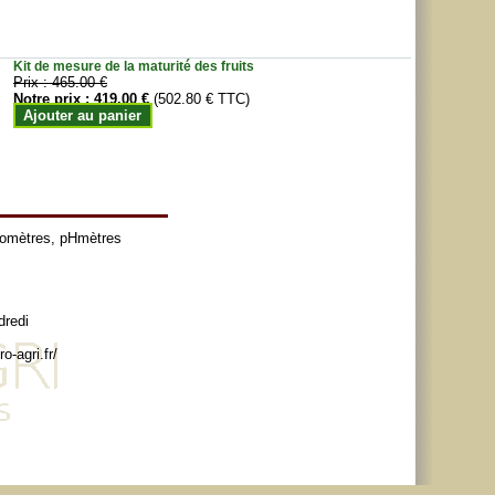
Kit de mesure de la maturité des fruits
Prix :
465.00 €
Notre prix :
419.00 €
(502.80 € TTC)
Ajouter au panier
tomètres
,
pHmètres
dredi
o-agri.fr/