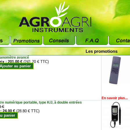
Les promotions
anomètre avancé
rix :
201.00 €
(241.20 € TTC)
Ajouter au panier
En savoir plus...
e numérique portable, type K/J, à double entrées
0 €
 :
24.00 €
(28.80 € TTC)
au panier