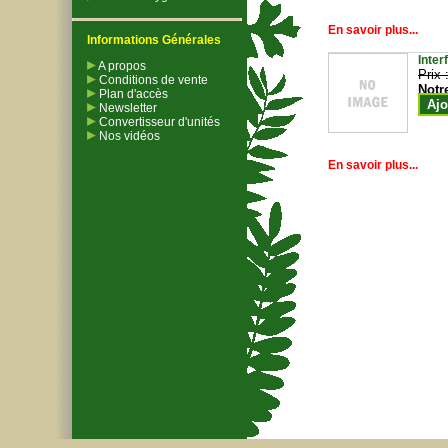
En savoir plus...
Informations Générales
Inter
A propos
Prix 
Conditions de vente
Notr
Plan d'accès
Ajo
Newsletter
Convertisseur d'unités
Nos vidéos
En savoir plus...