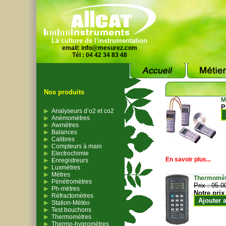
La culture de l'instrumentation
email:
info@mesurez.com
Tél : 04 42 34 83 48
Nos produits
M
P
Analyseurs d’o2 et co2
Anémomètres
Awmètres
Balances
Calibres
Compteurs à main
Electrochimie
En savoir plus...
Enregistreurs
Luxmètres
Mètres
Thermomètr
Pénétromètres
Prix :
95.0
Ph-mètres
Notre prix
Réfractomètres
Ajouter 
Station-Météo
Test bouchons
Thermomètres
Thermo-hygromètres