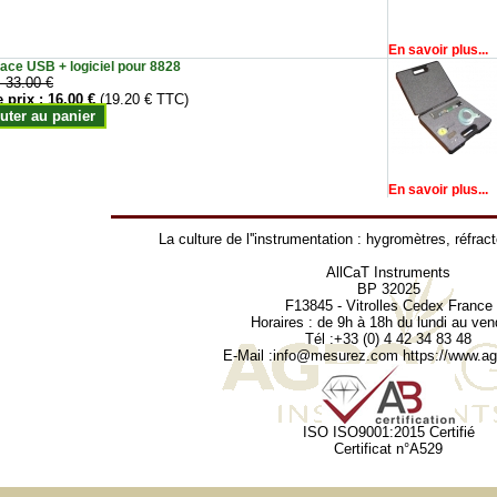
En savoir plus...
face USB + logiciel pour 8828
:
33.00 €
e prix :
16.00 €
(19.20 € TTC)
uter au panier
En savoir plus...
La culture de l''instrumentation :
hygromètres
,
réfrac
AllCaT Instruments
BP 32025
F13845 - Vitrolles Cedex France
Horaires : de 9h à 18h du lundi au ven
Tél :+33 (0) 4 42 34 83 48
E-Mail :
info@mesurez.com
https://www.agr
ISO ISO9001:2015 Certifié
Certificat n°A529