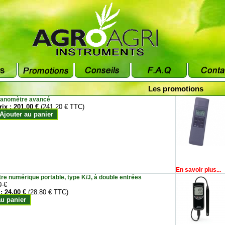
Les promotions
anomètre avancé
rix :
201.00 €
(241.20 € TTC)
Ajouter au panier
En savoir plus...
e numérique portable, type K/J, à double entrées
0 €
 :
24.00 €
(28.80 € TTC)
au panier