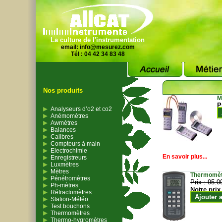
La culture de l'instrumentation
email:
info@mesurez.com
Tél : 04 42 34 83 48
Nos produits
M
P
Analyseurs d’o2 et co2
Anémomètres
Awmètres
Balances
Calibres
Compteurs à main
Electrochimie
En savoir plus...
Enregistreurs
Luxmètres
Mètres
Thermomètr
Pénétromètres
Prix :
95.0
Ph-mètres
Notre prix
Réfractomètres
Ajouter 
Station-Météo
Test bouchons
Thermomètres
Thermo-hygromètres