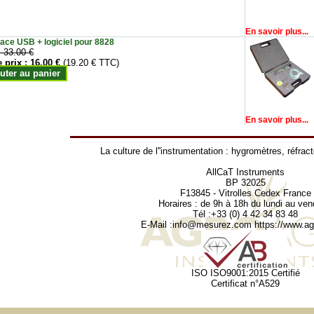
En savoir plus...
face USB + logiciel pour 8828
:
33.00 €
e prix :
16.00 €
(19.20 € TTC)
uter au panier
En savoir plus...
La culture de l''instrumentation :
hygromètres
,
réfrac
AllCaT Instruments
BP 32025
F13845 - Vitrolles Cedex France
Horaires : de 9h à 18h du lundi au ven
Tél :+33 (0) 4 42 34 83 48
E-Mail :
info@mesurez.com
https://www.agr
ISO ISO9001:2015 Certifié
Certificat n°A529