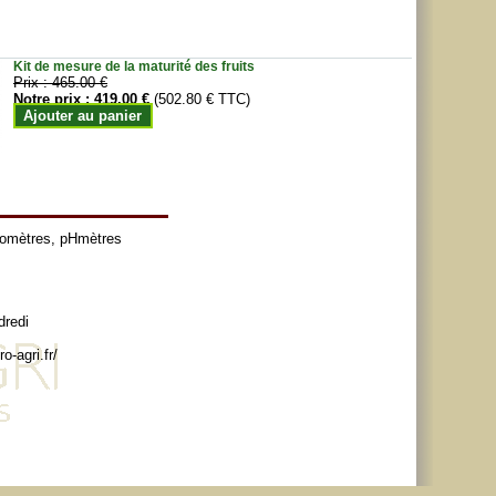
Kit de mesure de la maturité des fruits
Prix :
465.00 €
Notre prix :
419.00 €
(502.80 € TTC)
Ajouter au panier
tomètres
,
pHmètres
dredi
o-agri.fr/