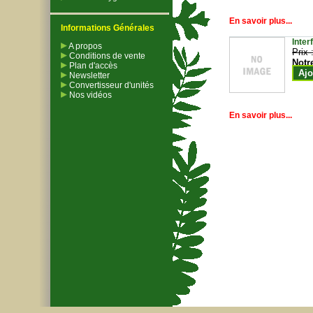
En savoir plus...
Informations Générales
Inter
A propos
Prix 
Conditions de vente
Notr
Plan d'accès
Ajo
Newsletter
Convertisseur d'unités
Nos vidéos
En savoir plus...