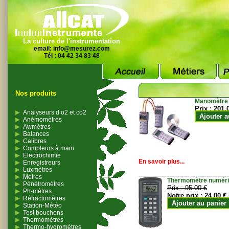
La culture de l'instrumentation
email:
info@mesurez.com
Tél : 04 42 34 83 48
Nos produits
Manomètre
Prix :
201.
Analyseurs d’o2 et co2
Ajouter a
Anémomètres
Awmètres
Balances
Calibres
Compteurs à main
Electrochimie
En savoir plus...
Enregistreurs
Luxmètres
Mètres
Thermomètre numériqu
Pénétromètres
Prix :
95.00 €
Ph-mètres
Notre prix :
24.00 €
Réfractomètres
Ajouter au panier
Station-Météo
Test bouchons
Thermomètres
Thermo-hygromètres