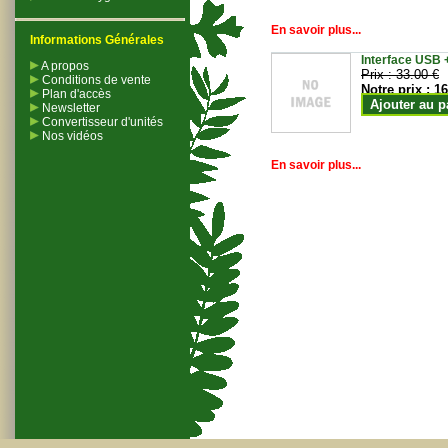
En savoir plus...
Informations Générales
Interface USB +
A propos
Prix :
33.00 €
Conditions de vente
Notre prix :
16
Plan d'accès
Ajouter au p
Newsletter
Convertisseur d'unités
Nos vidéos
En savoir plus...