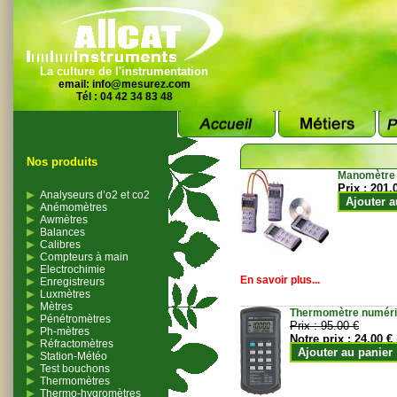
La culture de l'instrumentation
email:
info@mesurez.com
Tél : 04 42 34 83 48
Nos produits
Manomètre
Prix :
201.
Analyseurs d’o2 et co2
Ajouter a
Anémomètres
Awmètres
Balances
Calibres
Compteurs à main
Electrochimie
En savoir plus...
Enregistreurs
Luxmètres
Mètres
Thermomètre numériqu
Pénétromètres
Prix :
95.00 €
Ph-mètres
Notre prix :
24.00 €
Réfractomètres
Ajouter au panier
Station-Météo
Test bouchons
Thermomètres
Thermo-hygromètres