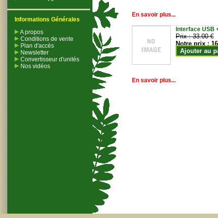
En savoir plus...
Informations Générales
Interface USB +
A propos
Prix :
33.00 €
Conditions de vente
Notre prix :
16
Plan d'accès
Ajouter au p
Newsletter
Convertisseur d'unités
Nos vidéos
En savoir plus...