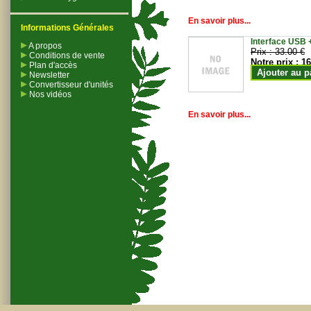
En savoir plus...
Informations Générales
Interface USB +
A propos
Prix :
33.00 €
Conditions de vente
Notre prix :
16
Plan d'accès
Ajouter au p
Newsletter
Convertisseur d'unités
Nos vidéos
En savoir plus...