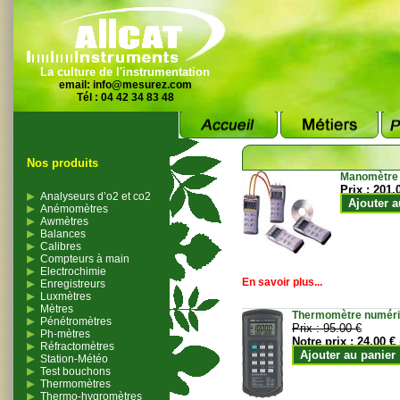
La culture de l'instrumentation
email:
info@mesurez.com
Tél : 04 42 34 83 48
Nos produits
Manomètre
Prix :
201.
Analyseurs d’o2 et co2
Ajouter a
Anémomètres
Awmètres
Balances
Calibres
Compteurs à main
Electrochimie
En savoir plus...
Enregistreurs
Luxmètres
Mètres
Thermomètre numériqu
Pénétromètres
Prix :
95.00 €
Ph-mètres
Notre prix :
24.00 €
Réfractomètres
Ajouter au panier
Station-Météo
Test bouchons
Thermomètres
Thermo-hygromètres