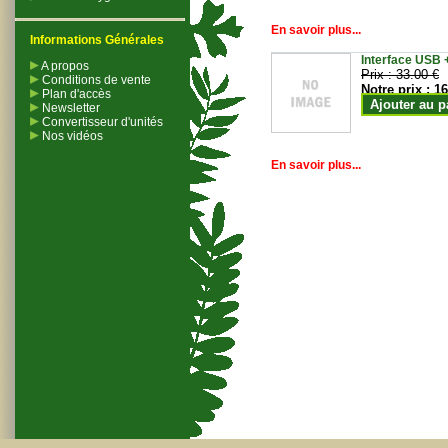
En savoir plus...
Informations Générales
Interface USB +
A propos
Prix :
33.00 €
Conditions de vente
Notre prix :
16
Plan d'accès
Ajouter au p
Newsletter
Convertisseur d'unités
Nos vidéos
En savoir plus...