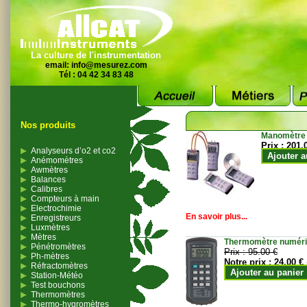
La culture de l'instrumentation
email:
info@mesurez.com
Tél : 04 42 34 83 48
Nos produits
Manomètre
Prix :
201.
Analyseurs d’o2 et co2
Ajouter a
Anémomètres
Awmètres
Balances
Calibres
Compteurs à main
Electrochimie
En savoir plus...
Enregistreurs
Luxmètres
Mètres
Thermomètre numériqu
Pénétromètres
Prix :
95.00 €
Ph-mètres
Notre prix :
24.00 €
Réfractomètres
Ajouter au panier
Station-Météo
Test bouchons
Thermomètres
Thermo-hygromètres