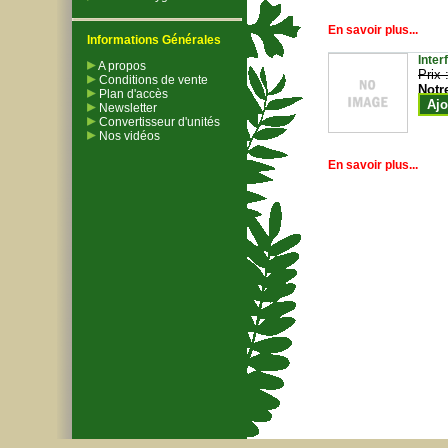
En savoir plus...
Informations Générales
Inter
A propos
Prix 
Conditions de vente
Notr
Plan d'accès
Ajo
Newsletter
Convertisseur d'unités
Nos vidéos
En savoir plus...