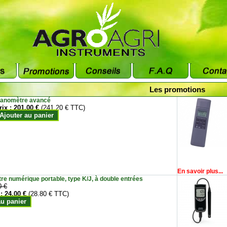
Les promotions
anomètre avancé
rix :
201.00 €
(241.20 € TTC)
Ajouter au panier
En savoir plus...
e numérique portable, type K/J, à double entrées
0 €
 :
24.00 €
(28.80 € TTC)
au panier