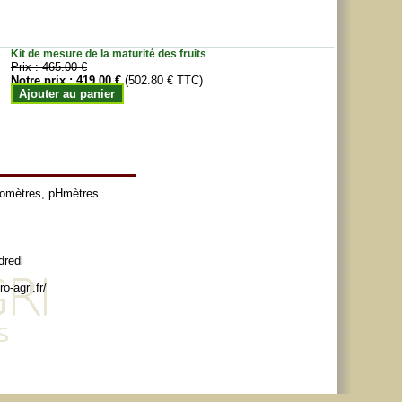
Kit de mesure de la maturité des fruits
Prix :
465.00 €
Notre prix :
419.00 €
(502.80 € TTC)
Ajouter au panier
tomètres
,
pHmètres
dredi
o-agri.fr/