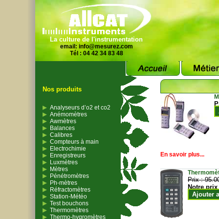
La culture de l'instrumentation
email:
info@mesurez.com
Tél : 04 42 34 83 48
Nos produits
M
P
Analyseurs d’o2 et co2
Anémomètres
Awmètres
Balances
Calibres
Compteurs à main
Electrochimie
En savoir plus...
Enregistreurs
Luxmètres
Mètres
Thermomètr
Pénétromètres
Prix :
95.0
Ph-mètres
Notre prix
Réfractomètres
Ajouter 
Station-Météo
Test bouchons
Thermomètres
Thermo-hygromètres