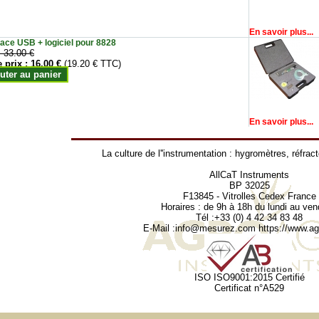
En savoir plus...
face USB + logiciel pour 8828
:
33.00 €
e prix :
16.00 €
(19.20 € TTC)
uter au panier
En savoir plus...
La culture de l''instrumentation :
hygromètres
,
réfrac
AllCaT Instruments
BP 32025
F13845 - Vitrolles Cedex France
Horaires : de 9h à 18h du lundi au ven
Tél :+33 (0) 4 42 34 83 48
E-Mail :
info@mesurez.com
https://www.agr
ISO ISO9001:2015 Certifié
Certificat n°A529