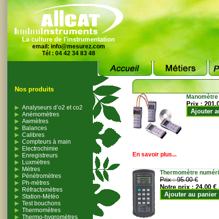
La culture de l'instrumentation
email:
info@mesurez.com
Tél : 04 42 34 83 48
Nos produits
Manomètre
Prix :
201.
Analyseurs d’o2 et co2
Ajouter a
Anémomètres
Awmètres
Balances
Calibres
Compteurs à main
Electrochimie
En savoir plus...
Enregistreurs
Luxmètres
Mètres
Thermomètre numériqu
Pénétromètres
Prix :
95.00 €
Ph-mètres
Notre prix :
24.00 €
Réfractomètres
Ajouter au panier
Station-Météo
Test bouchons
Thermomètres
Thermo-hygromètres