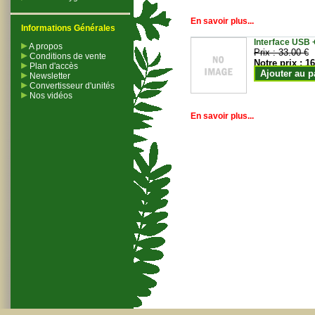
En savoir plus...
Informations Générales
Interface USB +
A propos
Prix :
33.00 €
Conditions de vente
Notre prix :
16
Plan d'accès
Ajouter au p
Newsletter
Convertisseur d'unités
Nos vidéos
En savoir plus...