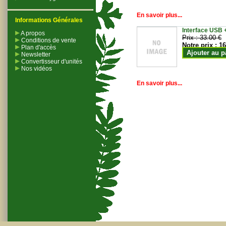
En savoir plus...
Informations Générales
Interface USB +
A propos
Prix :
33.00 €
Conditions de vente
Notre prix :
16
Plan d'accès
Ajouter au p
Newsletter
Convertisseur d'unités
Nos vidéos
En savoir plus...