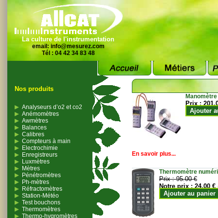
La culture de l'instrumentation
email:
info@mesurez.com
Tél : 04 42 34 83 48
Nos produits
Manomètre
Prix :
201.
Analyseurs d’o2 et co2
Ajouter a
Anémomètres
Awmètres
Balances
Calibres
Compteurs à main
Electrochimie
En savoir plus...
Enregistreurs
Luxmètres
Mètres
Thermomètre numériqu
Pénétromètres
Prix :
95.00 €
Ph-mètres
Notre prix :
24.00 €
Réfractomètres
Ajouter au panier
Station-Météo
Test bouchons
Thermomètres
Thermo-hygromètres