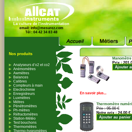
La culture de l'instrumentation
email:
info@mesurez.com
Tél : 04 42 34 83 48
Nos produits
Manomètre
Prix :
201.
Analyseurs d’o2 et co2
Ajouter a
Anémomètres
Awmètres
Balances
Calibres
Compteurs à main
Electrochimie
En savoir plus...
Enregistreurs
Luxmètres
Mètres
Thermomètre numériqu
Pénétromètres
Prix :
95.00 €
Ph-mètres
Notre prix :
24.00 €
Réfractomètres
Ajouter au panier
Station-Météo
Test bouchons
Thermomètres
Thermo-hygromètres