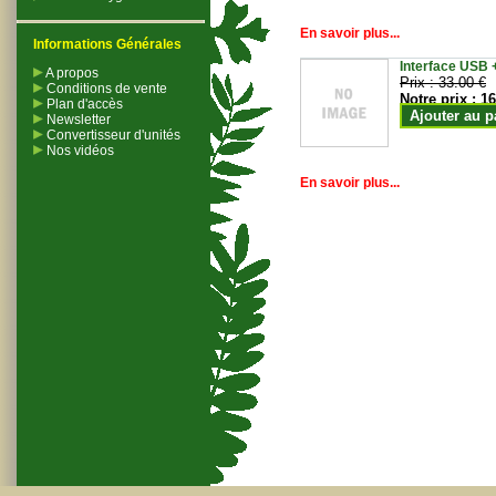
En savoir plus...
Informations Générales
Interface USB +
A propos
Prix :
33.00 €
Conditions de vente
Notre prix :
16
Plan d'accès
Ajouter au p
Newsletter
Convertisseur d'unités
Nos vidéos
En savoir plus...