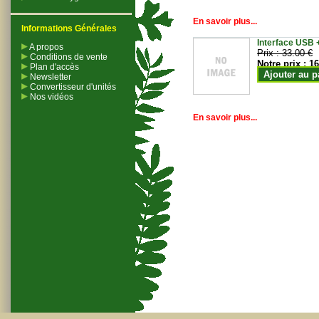
En savoir plus...
Informations Générales
Interface USB +
A propos
Prix :
33.00 €
Conditions de vente
Notre prix :
16
Plan d'accès
Ajouter au p
Newsletter
Convertisseur d'unités
Nos vidéos
En savoir plus...