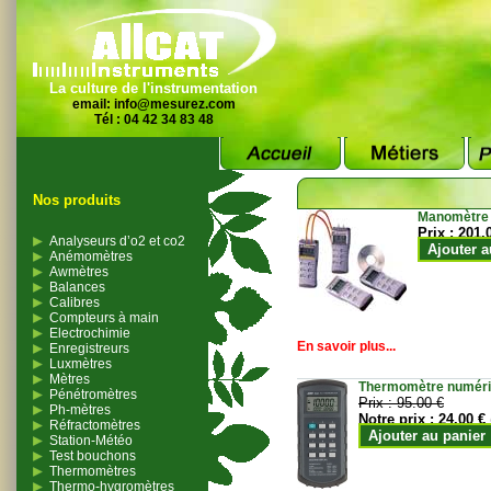
La culture de l'instrumentation
email:
info@mesurez.com
Tél : 04 42 34 83 48
Nos produits
Manomètre
Prix :
201.
Analyseurs d’o2 et co2
Ajouter a
Anémomètres
Awmètres
Balances
Calibres
Compteurs à main
Electrochimie
En savoir plus...
Enregistreurs
Luxmètres
Mètres
Thermomètre numériqu
Pénétromètres
Prix :
95.00 €
Ph-mètres
Notre prix :
24.00 €
Réfractomètres
Ajouter au panier
Station-Météo
Test bouchons
Thermomètres
Thermo-hygromètres