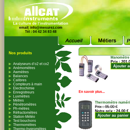
La culture de l'instrumentation
email:
info@mesurez.com
Tél : 04 42 34 83 48
Nos produits
Manomètre
Prix :
201.
Analyseurs d’o2 et co2
Ajouter a
Anémomètres
Awmètres
Balances
Calibres
Compteurs à main
Electrochimie
En savoir plus...
Enregistreurs
Luxmètres
Mètres
Thermomètre numériqu
Pénétromètres
Prix :
95.00 €
Ph-mètres
Notre prix :
24.00 €
Réfractomètres
Ajouter au panier
Station-Météo
Test bouchons
Thermomètres
Thermo-hygromètres