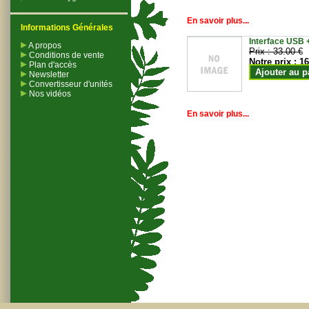
En savoir plus...
Informations Générales
Interface USB +
A propos
Prix :
33.00 €
Conditions de vente
Notre prix :
16
Plan d'accès
Ajouter au p
Newsletter
Convertisseur d'unités
Nos vidéos
En savoir plus...