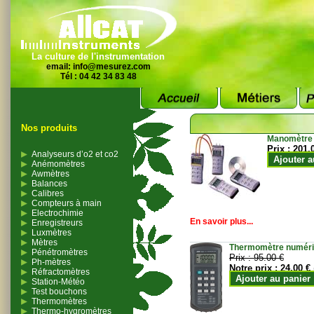
La culture de l'instrumentation
email:
info@mesurez.com
Tél : 04 42 34 83 48
Nos produits
Manomètre
Prix :
201.
Analyseurs d’o2 et co2
Ajouter a
Anémomètres
Awmètres
Balances
Calibres
Compteurs à main
Electrochimie
En savoir plus...
Enregistreurs
Luxmètres
Mètres
Thermomètre numériqu
Pénétromètres
Prix :
95.00 €
Ph-mètres
Notre prix :
24.00 €
Réfractomètres
Ajouter au panier
Station-Météo
Test bouchons
Thermomètres
Thermo-hygromètres