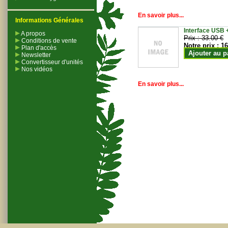
En savoir plus...
Informations Générales
Interface USB +
A propos
Prix :
33.00 €
Conditions de vente
Notre prix :
16
Plan d'accès
Ajouter au p
Newsletter
Convertisseur d'unités
Nos vidéos
En savoir plus...