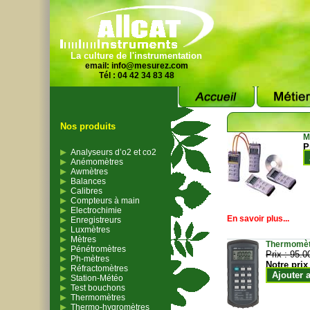
La culture de l'instrumentation
email:
info@mesurez.com
Tél : 04 42 34 83 48
Nos produits
M
P
Analyseurs d’o2 et co2
Anémomètres
Awmètres
Balances
Calibres
Compteurs à main
Electrochimie
En savoir plus...
Enregistreurs
Luxmètres
Mètres
Thermomètr
Pénétromètres
Prix :
95.0
Ph-mètres
Notre prix
Réfractomètres
Ajouter 
Station-Météo
Test bouchons
Thermomètres
Thermo-hygromètres