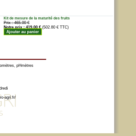
Kit de mesure de la maturité des fruits
Prix :
465.00 €
Notre prix :
419.00 €
(502.80 € TTC)
Ajouter au panier
tomètres
,
pHmètres
dredi
o-agri.fr/