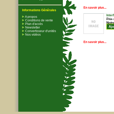
En savoir plus...
Informations Générales
Inter
A propos
Prix 
Conditions de vente
Notr
Plan d'accès
Ajo
Newsletter
Convertisseur d'unités
Nos vidéos
En savoir plus...