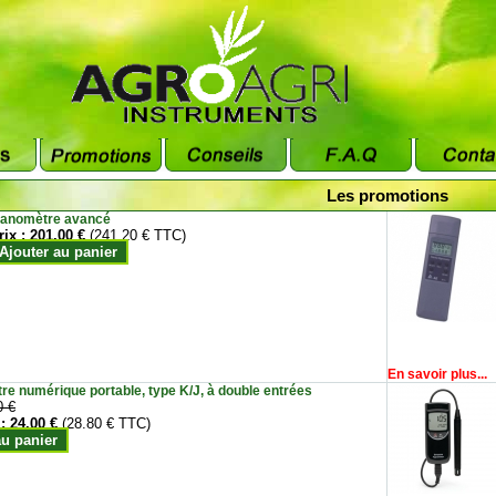
Les promotions
anomètre avancé
rix :
201.00 €
(241.20 € TTC)
Ajouter au panier
En savoir plus...
e numérique portable, type K/J, à double entrées
0 €
 :
24.00 €
(28.80 € TTC)
au panier