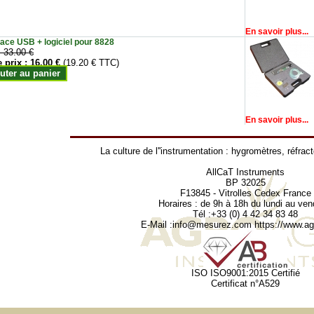
En savoir plus...
face USB + logiciel pour 8828
:
33.00 €
e prix :
16.00 €
(19.20 € TTC)
uter au panier
En savoir plus...
La culture de l''instrumentation :
hygromètres
,
réfrac
AllCaT Instruments
BP 32025
F13845 - Vitrolles Cedex France
Horaires : de 9h à 18h du lundi au ven
Tél :+33 (0) 4 42 34 83 48
E-Mail :
info@mesurez.com
https://www.agr
ISO ISO9001:2015 Certifié
Certificat n°A529