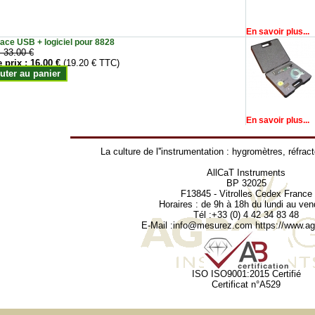
En savoir plus...
face USB + logiciel pour 8828
:
33.00 €
e prix :
16.00 €
(19.20 € TTC)
uter au panier
En savoir plus...
La culture de l''instrumentation :
hygromètres
,
réfrac
AllCaT Instruments
BP 32025
F13845 - Vitrolles Cedex France
Horaires : de 9h à 18h du lundi au ven
Tél :+33 (0) 4 42 34 83 48
E-Mail :
info@mesurez.com
https://www.agr
ISO ISO9001:2015 Certifié
Certificat n°A529