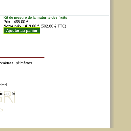
Kit de mesure de la maturité des fruits
Prix :
465.00 €
Notre prix :
419.00 €
(502.80 € TTC)
Ajouter au panier
tomètres
,
pHmètres
dredi
o-agri.fr/