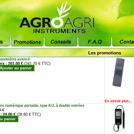
Les promotions
anomètre avancé
rix :
201.00 €
(241.20 € TTC)
Ajouter au panier
En savoir plus...
e numérique portable, type K/J, à double entrées
0 €
 :
24.00 €
(28.80 € TTC)
au panier