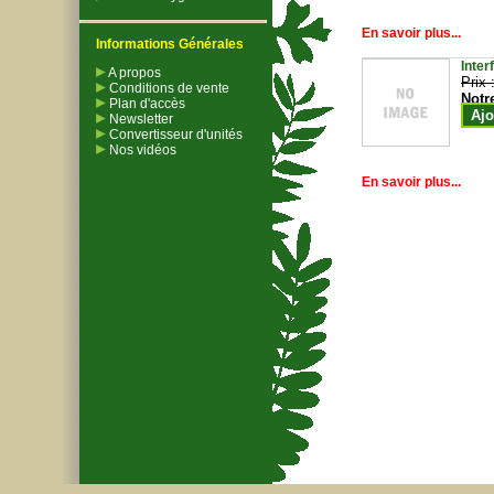
En savoir plus...
Informations Générales
Inter
A propos
Prix 
Conditions de vente
Notr
Plan d'accès
Ajo
Newsletter
Convertisseur d'unités
Nos vidéos
En savoir plus...