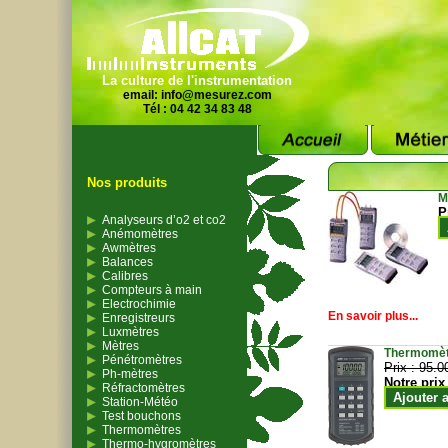
La culture de l'instrumentation
email:
info@mesurez.com
Tél : 04 42 34 83 48
Nos produits
M
P
Analyseurs d’o2 et co2
Anémomètres
Awmètres
Balances
Calibres
Compteurs à main
Electrochimie
En savoir plus...
Enregistreurs
Luxmètres
Mètres
Thermomètr
Pénétromètres
Prix :
95.0
Ph-mètres
Notre prix
Réfractomètres
Ajouter 
Station-Météo
Test bouchons
Thermomètres
Thermo-hygromètres