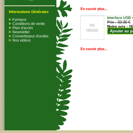
En savoir plus...
Informations Générales
Interface USB +
A propos
Prix :
33.00 €
Conditions de vente
Notre prix :
16
Plan d'accès
Ajouter au p
Newsletter
Convertisseur d'unités
Nos vidéos
En savoir plus...