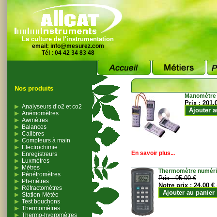
La culture de l'instrumentation
email:
info@mesurez.com
Tél : 04 42 34 83 48
Nos produits
Manomètre
Prix :
201.
Analyseurs d’o2 et co2
Ajouter a
Anémomètres
Awmètres
Balances
Calibres
Compteurs à main
Electrochimie
En savoir plus...
Enregistreurs
Luxmètres
Mètres
Thermomètre numériqu
Pénétromètres
Prix :
95.00 €
Ph-mètres
Notre prix :
24.00 €
Réfractomètres
Ajouter au panier
Station-Météo
Test bouchons
Thermomètres
Thermo-hygromètres