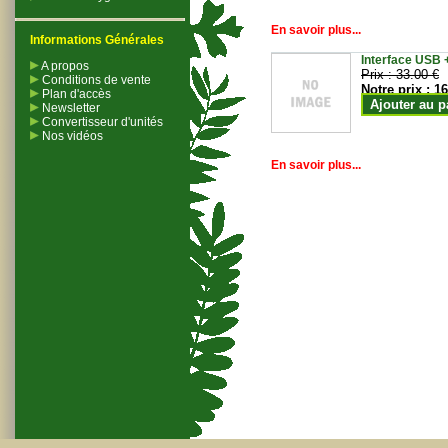
En savoir plus...
Informations Générales
Interface USB +
A propos
Prix :
33.00 €
Conditions de vente
Notre prix :
16
Plan d'accès
Ajouter au p
Newsletter
Convertisseur d'unités
Nos vidéos
En savoir plus...