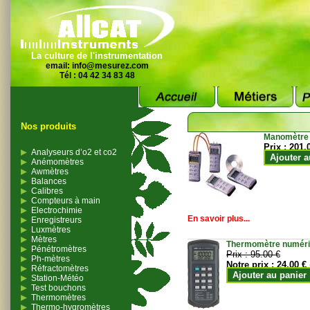
La culture de l'instrumentation
email:
info@mesurez.com
Tél : 04 42 34 83 48
Nos produits
Manomètre
Prix :
201.
Analyseurs d’o2 et co2
Ajouter a
Anémomètres
Awmètres
Balances
Calibres
Compteurs à main
Electrochimie
En savoir plus...
Enregistreurs
Luxmètres
Mètres
Thermomètre numériqu
Pénétromètres
Prix :
95.00 €
Ph-mètres
Notre prix :
24.00 €
Réfractomètres
Ajouter au panier
Station-Météo
Test bouchons
Thermomètres
Thermo-hygromètres