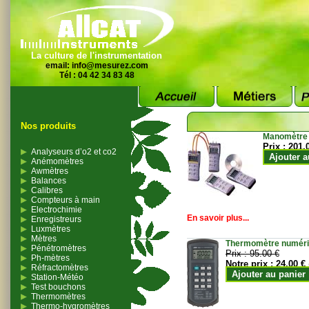
La culture de l'instrumentation
email:
info@mesurez.com
Tél : 04 42 34 83 48
Nos produits
Manomètre
Prix :
201.
Analyseurs d’o2 et co2
Ajouter a
Anémomètres
Awmètres
Balances
Calibres
Compteurs à main
Electrochimie
En savoir plus...
Enregistreurs
Luxmètres
Mètres
Thermomètre numériqu
Pénétromètres
Prix :
95.00 €
Ph-mètres
Notre prix :
24.00 €
Réfractomètres
Ajouter au panier
Station-Météo
Test bouchons
Thermomètres
Thermo-hygromètres