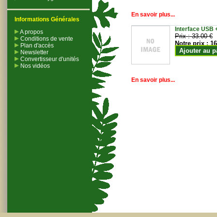
En savoir plus...
Informations Générales
Interface USB +
A propos
Prix :
33.00 €
Conditions de vente
Notre prix :
16
Plan d'accès
Ajouter au p
Newsletter
Convertisseur d'unités
Nos vidéos
En savoir plus...