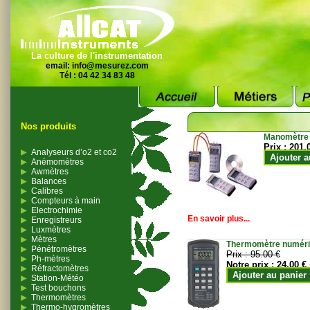
La culture de l'instrumentation
email:
info@mesurez.com
Tél : 04 42 34 83 48
Nos produits
Manomètre
Prix :
201.
Analyseurs d’o2 et co2
Ajouter a
Anémomètres
Awmètres
Balances
Calibres
Compteurs à main
Electrochimie
En savoir plus...
Enregistreurs
Luxmètres
Mètres
Thermomètre numériqu
Pénétromètres
Prix :
95.00 €
Ph-mètres
Notre prix :
24.00 €
Réfractomètres
Ajouter au panier
Station-Météo
Test bouchons
Thermomètres
Thermo-hygromètres