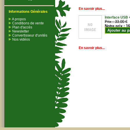
En savoir plus...
Informations Générales
Interface USB +
A propos
Prix :
33.00 €
Conditions de vente
Notre prix :
16
Plan d'accès
Ajouter au p
Newsletter
Convertisseur d'unités
Nos vidéos
En savoir plus...