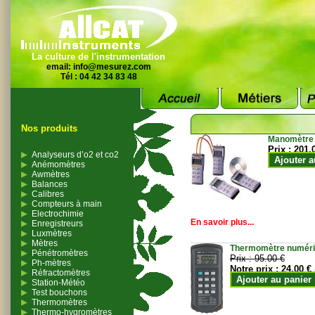
La culture de l'instrumentation
email:
info@mesurez.com
Tél : 04 42 34 83 48
Nos produits
Manomètre
Prix :
201.
Analyseurs d’o2 et co2
Ajouter a
Anémomètres
Awmètres
Balances
Calibres
Compteurs à main
Electrochimie
En savoir plus...
Enregistreurs
Luxmètres
Mètres
Thermomètre numériqu
Pénétromètres
Prix :
95.00 €
Ph-mètres
Notre prix :
24.00 €
Réfractomètres
Ajouter au panier
Station-Météo
Test bouchons
Thermomètres
Thermo-hygromètres