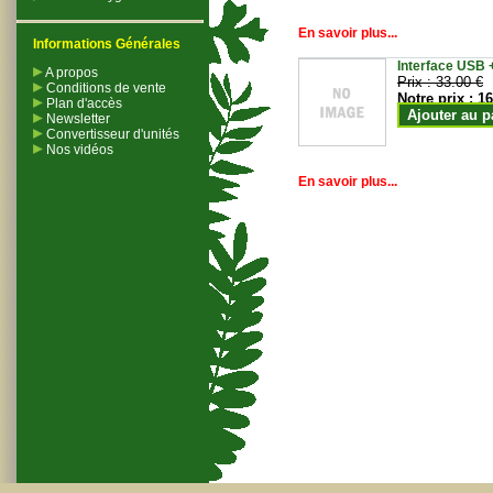
En savoir plus...
Informations Générales
Interface USB +
A propos
Prix :
33.00 €
Conditions de vente
Notre prix :
16
Plan d'accès
Ajouter au p
Newsletter
Convertisseur d'unités
Nos vidéos
En savoir plus...