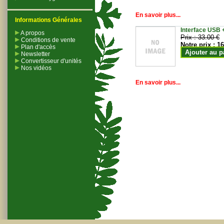
En savoir plus...
Informations Générales
Interface USB +
A propos
Prix :
33.00 €
Conditions de vente
Notre prix :
16
Plan d'accès
Ajouter au p
Newsletter
Convertisseur d'unités
Nos vidéos
En savoir plus...