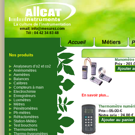
La culture de l'instrumentation
email:
info@mesurez.com
Tél : 04 42 34 83 48
Nos produits
Manomètre
Prix :
201.
Analyseurs d’o2 et co2
Ajouter a
Anémomètres
Awmètres
Balances
Calibres
Compteurs à main
Electrochimie
En savoir plus...
Enregistreurs
Luxmètres
Mètres
Thermomètre numériqu
Pénétromètres
Prix :
95.00 €
Ph-mètres
Notre prix :
24.00 €
Réfractomètres
Ajouter au panier
Station-Météo
Test bouchons
Thermomètres
Thermo-hygromètres