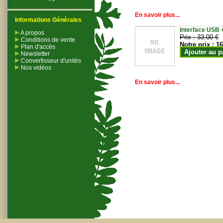
En savoir plus...
Informations Générales
Interface USB +
A propos
Prix :
33.00 €
Conditions de vente
Notre prix :
16
Plan d'accès
Ajouter au p
Newsletter
Convertisseur d'unités
Nos vidéos
En savoir plus...