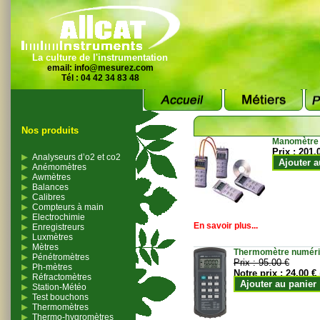
La culture de l'instrumentation
email:
info@mesurez.com
Tél : 04 42 34 83 48
Nos produits
Manomètre
Prix :
201.
Analyseurs d’o2 et co2
Ajouter a
Anémomètres
Awmètres
Balances
Calibres
Compteurs à main
Electrochimie
En savoir plus...
Enregistreurs
Luxmètres
Mètres
Thermomètre numériqu
Pénétromètres
Prix :
95.00 €
Ph-mètres
Notre prix :
24.00 €
Réfractomètres
Ajouter au panier
Station-Météo
Test bouchons
Thermomètres
Thermo-hygromètres