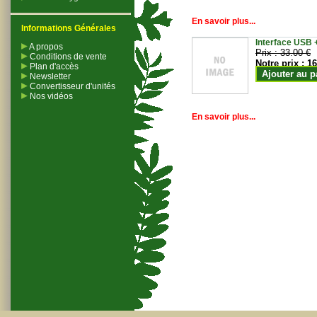
En savoir plus...
Informations Générales
Interface USB +
A propos
Prix :
33.00 €
Conditions de vente
Notre prix :
16
Plan d'accès
Ajouter au p
Newsletter
Convertisseur d'unités
Nos vidéos
En savoir plus...