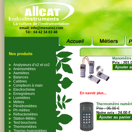
La culture de l'instrumentation
email:
info@mesurez.com
Tél : 04 42 34 83 48
Nos produits
Manomètre
Prix :
201.
Analyseurs d’o2 et co2
Ajouter a
Anémomètres
Awmètres
Balances
Calibres
Compteurs à main
Electrochimie
En savoir plus...
Enregistreurs
Luxmètres
Mètres
Thermomètre numériqu
Pénétromètres
Prix :
95.00 €
Ph-mètres
Notre prix :
24.00 €
Réfractomètres
Ajouter au panier
Station-Météo
Test bouchons
Thermomètres
Thermo-hygromètres