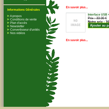
En savoir plus...
Informations Générales
Interface USB +
A propos
Prix :
33.00 €
Conditions de vente
Notre prix :
16
Plan d'accès
Ajouter au p
Newsletter
Convertisseur d'unités
Nos vidéos
En savoir plus...