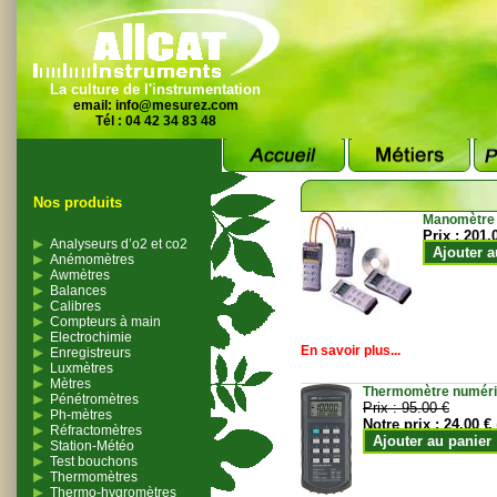
La culture de l'instrumentation
email:
info@mesurez.com
Tél : 04 42 34 83 48
Nos produits
Manomètre
Prix :
201.
Analyseurs d’o2 et co2
Ajouter a
Anémomètres
Awmètres
Balances
Calibres
Compteurs à main
Electrochimie
En savoir plus...
Enregistreurs
Luxmètres
Mètres
Thermomètre numériqu
Pénétromètres
Prix :
95.00 €
Ph-mètres
Notre prix :
24.00 €
Réfractomètres
Ajouter au panier
Station-Météo
Test bouchons
Thermomètres
Thermo-hygromètres