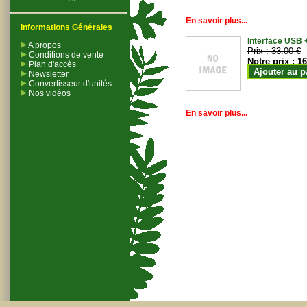
En savoir plus...
Informations Générales
Interface USB +
A propos
Prix :
33.00 €
Conditions de vente
Notre prix :
16
Plan d'accès
Ajouter au p
Newsletter
Convertisseur d'unités
Nos vidéos
En savoir plus...