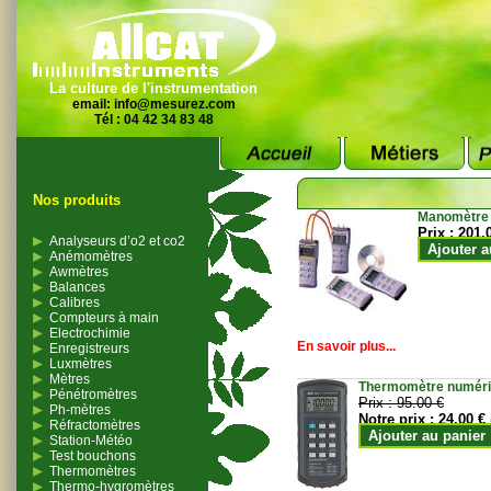
La culture de l'instrumentation
email:
info@mesurez.com
Tél : 04 42 34 83 48
Nos produits
Manomètre
Prix :
201.
Analyseurs d’o2 et co2
Ajouter a
Anémomètres
Awmètres
Balances
Calibres
Compteurs à main
Electrochimie
En savoir plus...
Enregistreurs
Luxmètres
Mètres
Thermomètre numériqu
Pénétromètres
Prix :
95.00 €
Ph-mètres
Notre prix :
24.00 €
Réfractomètres
Ajouter au panier
Station-Météo
Test bouchons
Thermomètres
Thermo-hygromètres