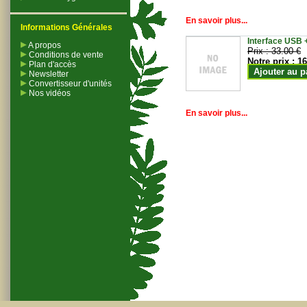
En savoir plus...
Informations Générales
Interface USB +
A propos
Prix :
33.00 €
Conditions de vente
Notre prix :
16
Plan d'accès
Ajouter au p
Newsletter
Convertisseur d'unités
Nos vidéos
En savoir plus...