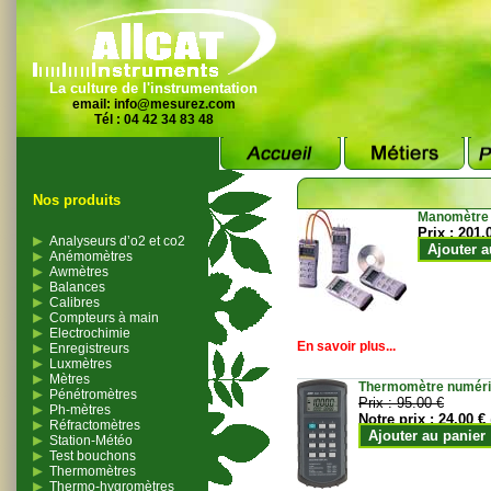
La culture de l'instrumentation
email:
info@mesurez.com
Tél : 04 42 34 83 48
Nos produits
Manomètre
Prix :
201.
Analyseurs d’o2 et co2
Ajouter a
Anémomètres
Awmètres
Balances
Calibres
Compteurs à main
Electrochimie
En savoir plus...
Enregistreurs
Luxmètres
Mètres
Thermomètre numériqu
Pénétromètres
Prix :
95.00 €
Ph-mètres
Notre prix :
24.00 €
Réfractomètres
Ajouter au panier
Station-Météo
Test bouchons
Thermomètres
Thermo-hygromètres