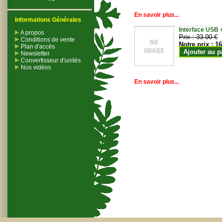
En savoir plus...
Informations Générales
Interface USB +
A propos
Prix :
33.00 €
Conditions de vente
Notre prix :
16
Plan d'accès
Ajouter au p
Newsletter
Convertisseur d'unités
Nos vidéos
En savoir plus...