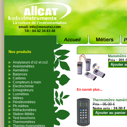
La culture de l'instrumentation
email:
info@mesurez.com
Tél : 04 42 34 83 48
Nos produits
Manomètre
Prix :
201.
Analyseurs d’o2 et co2
Ajouter a
Anémomètres
Awmètres
Balances
Calibres
Compteurs à main
Electrochimie
En savoir plus...
Enregistreurs
Luxmètres
Mètres
Thermomètre numériqu
Pénétromètres
Prix :
95.00 €
Ph-mètres
Notre prix :
24.00 €
Réfractomètres
Ajouter au panier
Station-Météo
Test bouchons
Thermomètres
Thermo-hygromètres