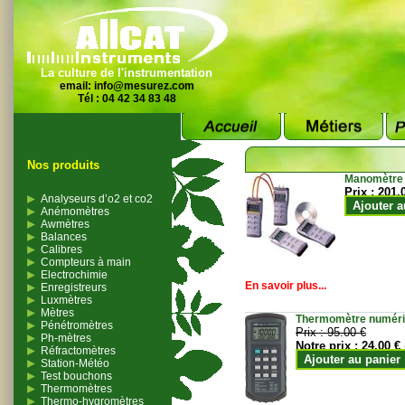
La culture de l'instrumentation
email:
info@mesurez.com
Tél : 04 42 34 83 48
Nos produits
Manomètre
Prix :
201.
Analyseurs d’o2 et co2
Ajouter a
Anémomètres
Awmètres
Balances
Calibres
Compteurs à main
Electrochimie
En savoir plus...
Enregistreurs
Luxmètres
Mètres
Thermomètre numériqu
Pénétromètres
Prix :
95.00 €
Ph-mètres
Notre prix :
24.00 €
Réfractomètres
Ajouter au panier
Station-Météo
Test bouchons
Thermomètres
Thermo-hygromètres