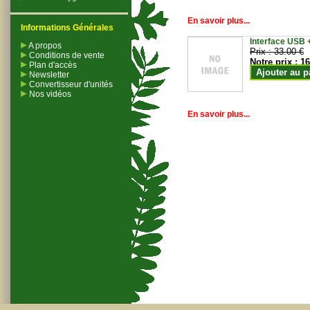
En savoir plus...
Informations Générales
Interface USB +
A propos
Prix :
33.00 €
Conditions de vente
Notre prix :
16
Plan d'accès
Ajouter au p
Newsletter
Convertisseur d'unités
Nos vidéos
En savoir plus...