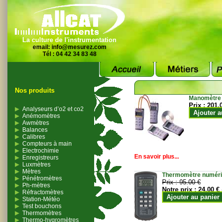
La culture de l'instrumentation
email:
info@mesurez.com
Tél : 04 42 34 83 48
Nos produits
Manomètre
Prix :
201.
Analyseurs d’o2 et co2
Ajouter a
Anémomètres
Awmètres
Balances
Calibres
Compteurs à main
Electrochimie
En savoir plus...
Enregistreurs
Luxmètres
Mètres
Thermomètre numériqu
Pénétromètres
Prix :
95.00 €
Ph-mètres
Notre prix :
24.00 €
Réfractomètres
Ajouter au panier
Station-Météo
Test bouchons
Thermomètres
Thermo-hygromètres