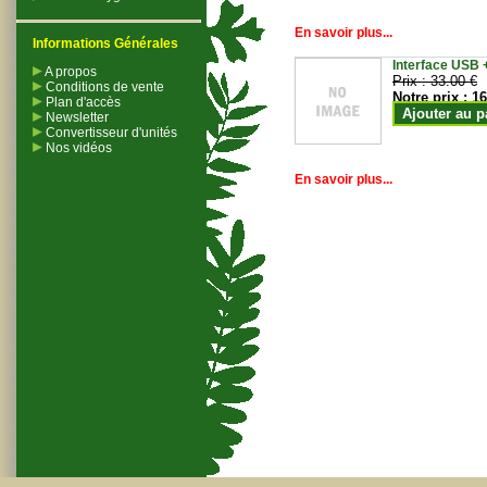
En savoir plus...
Informations Générales
Interface USB +
A propos
Prix :
33.00 €
Conditions de vente
Notre prix :
16
Plan d'accès
Ajouter au p
Newsletter
Convertisseur d'unités
Nos vidéos
En savoir plus...