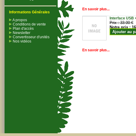
En savoir plus...
Informations Générales
Interface USB +
A propos
Prix :
33.00 €
Conditions de vente
Notre prix :
16
Plan d'accès
Ajouter au p
Newsletter
Convertisseur d'unités
Nos vidéos
En savoir plus...