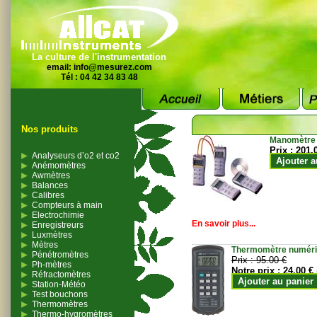
La culture de l'instrumentation
email:
info@mesurez.com
Tél : 04 42 34 83 48
Nos produits
Manomètre
Prix :
201.
Analyseurs d’o2 et co2
Ajouter a
Anémomètres
Awmètres
Balances
Calibres
Compteurs à main
Electrochimie
En savoir plus...
Enregistreurs
Luxmètres
Mètres
Thermomètre numériqu
Pénétromètres
Prix :
95.00 €
Ph-mètres
Notre prix :
24.00 €
Réfractomètres
Ajouter au panier
Station-Météo
Test bouchons
Thermomètres
Thermo-hygromètres