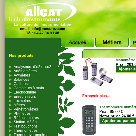
La culture de l'instrumentation
email:
info@mesurez.com
Tél : 04 42 34 83 48
Nos produits
Manomètre
Prix :
201.
Analyseurs d’o2 et co2
Ajouter a
Anémomètres
Awmètres
Balances
Calibres
Compteurs à main
Electrochimie
En savoir plus...
Enregistreurs
Luxmètres
Mètres
Thermomètre numériqu
Pénétromètres
Prix :
95.00 €
Ph-mètres
Notre prix :
24.00 €
Réfractomètres
Ajouter au panier
Station-Météo
Test bouchons
Thermomètres
Thermo-hygromètres