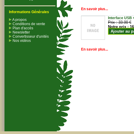
En savoir plus...
Informations Générales
Interface USB +
A propos
Prix :
33.00 €
Conditions de vente
Notre prix :
16
Plan d'accès
Ajouter au p
Newsletter
Convertisseur d'unités
Nos vidéos
En savoir plus...