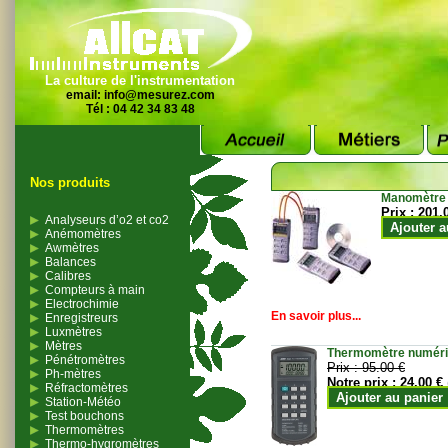
La culture de l'instrumentation
email:
info@mesurez.com
Tél : 04 42 34 83 48
Nos produits
Manomètre
Prix :
201.
Analyseurs d’o2 et co2
Ajouter a
Anémomètres
Awmètres
Balances
Calibres
Compteurs à main
Electrochimie
En savoir plus...
Enregistreurs
Luxmètres
Mètres
Thermomètre numériqu
Pénétromètres
Prix :
95.00 €
Ph-mètres
Notre prix :
24.00 €
Réfractomètres
Ajouter au panier
Station-Météo
Test bouchons
Thermomètres
Thermo-hygromètres