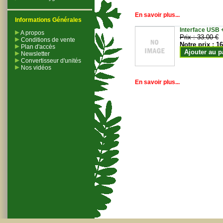
En savoir plus...
Informations Générales
Interface USB +
A propos
Prix :
33.00 €
Conditions de vente
Notre prix :
16
Plan d'accès
Ajouter au p
Newsletter
Convertisseur d'unités
Nos vidéos
En savoir plus...