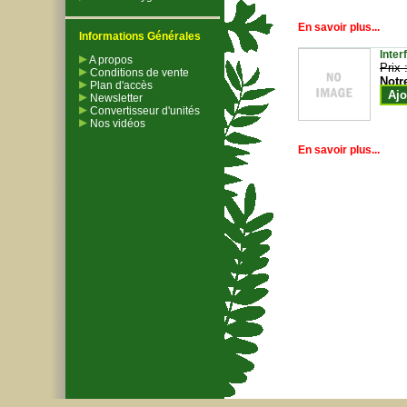
En savoir plus...
Informations Générales
Inter
A propos
Prix 
Conditions de vente
Notr
Plan d'accès
Ajo
Newsletter
Convertisseur d'unités
Nos vidéos
En savoir plus...