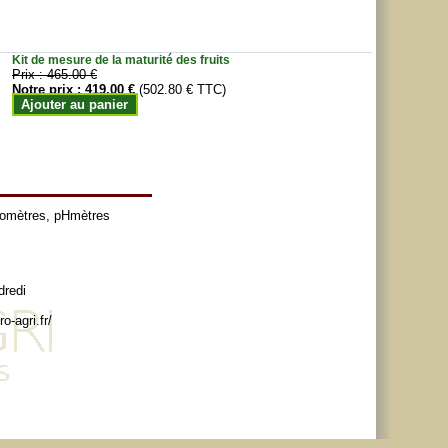
Kit de mesure de la maturité des fruits
Prix :
465.00 €
Notre prix :
419.00 €
(502.80 € TTC)
Ajouter au panier
tomètres
,
pHmètres
dredi
o-agri.fr/