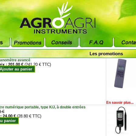
Les promotions
anomètre avancé
rix :
201.00 €
(241.20 € TTC)
Ajouter au panier
En savoir plus...
e numérique portable, type K/J, à double entrées
0 €
 :
24.00 €
(28.80 € TTC)
au panier