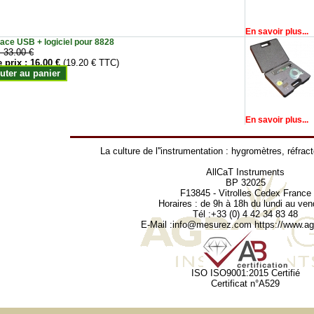
En savoir plus...
face USB + logiciel pour 8828
:
33.00 €
e prix :
16.00 €
(19.20 € TTC)
uter au panier
En savoir plus...
La culture de l''instrumentation :
hygromètres
,
réfrac
AllCaT Instruments
BP 32025
F13845 - Vitrolles Cedex France
Horaires : de 9h à 18h du lundi au ven
Tél :+33 (0) 4 42 34 83 48
E-Mail :
info@mesurez.com
https://www.agr
ISO ISO9001:2015 Certifié
Certificat n°A529