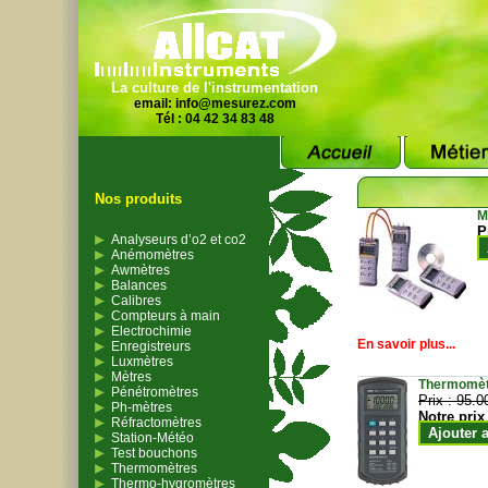
La culture de l'instrumentation
email:
info@mesurez.com
Tél : 04 42 34 83 48
Nos produits
M
P
Analyseurs d’o2 et co2
Anémomètres
Awmètres
Balances
Calibres
Compteurs à main
Electrochimie
En savoir plus...
Enregistreurs
Luxmètres
Mètres
Thermomètr
Pénétromètres
Prix :
95.0
Ph-mètres
Notre prix
Réfractomètres
Ajouter 
Station-Météo
Test bouchons
Thermomètres
Thermo-hygromètres