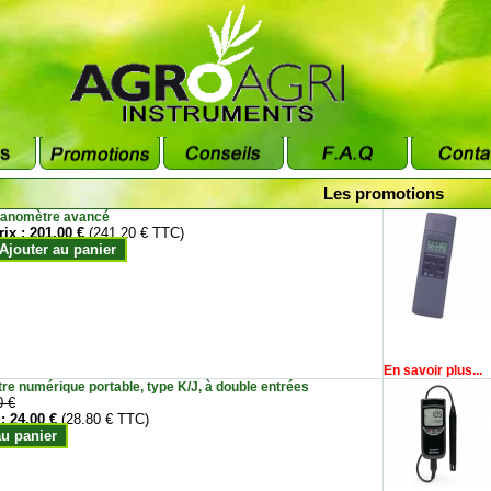
Les promotions
anomètre avancé
rix :
201.00 €
(241.20 € TTC)
Ajouter au panier
En savoir plus...
e numérique portable, type K/J, à double entrées
0 €
 :
24.00 €
(28.80 € TTC)
au panier