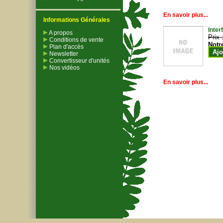
En savoir plus...
Informations Générales
Inter
A propos
Prix 
Conditions de vente
Notr
Plan d'accès
Ajo
Newsletter
Convertisseur d'unités
Nos vidéos
En savoir plus...