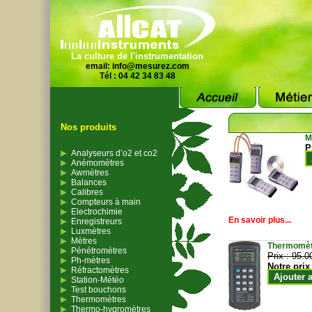
La culture de l'instrumentation
email:
info@mesurez.com
Tél : 04 42 34 83 48
Nos produits
M
P
Analyseurs d’o2 et co2
Anémomètres
Awmètres
Balances
Calibres
Compteurs à main
Electrochimie
En savoir plus...
Enregistreurs
Luxmètres
Mètres
Thermomètr
Pénétromètres
Prix :
95.0
Ph-mètres
Notre prix
Réfractomètres
Ajouter 
Station-Météo
Test bouchons
Thermomètres
Thermo-hygromètres