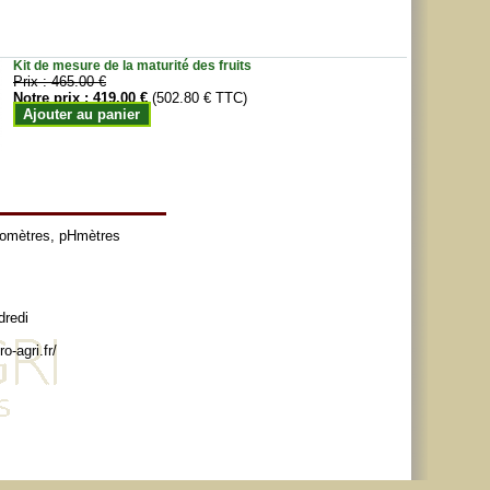
Kit de mesure de la maturité des fruits
Prix :
465.00 €
Notre prix :
419.00 €
(502.80 € TTC)
Ajouter au panier
tomètres
,
pHmètres
dredi
o-agri.fr/