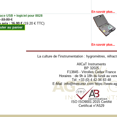
En savoir plus...
face USB + logiciel pour 8828
:
33.00 €
e prix :
16.00 €
(19.20 € TTC)
uter au panier
En savoir plus...
La culture de l''instrumentation :
hygromètres
,
réfrac
AllCaT Instruments
BP 32025
F13845 - Vitrolles Cedex France
Horaires : de 9h à 18h du lundi au ven
Tél :+33 (0) 4 42 34 83 48
E-Mail :
info@mesurez.com
https://www.agr
ISO ISO9001:2015 Certifié
Certificat n°A529