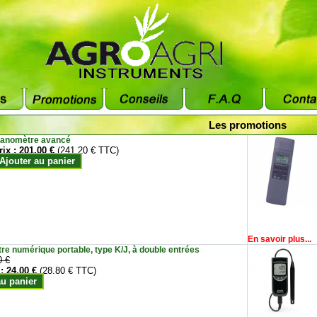
Les promotions
anomètre avancé
rix :
201.00 €
(241.20 € TTC)
Ajouter au panier
En savoir plus...
e numérique portable, type K/J, à double entrées
0 €
 :
24.00 €
(28.80 € TTC)
au panier