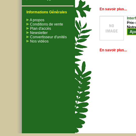
En savoir plus...
Informations Générales
Inter
A propos
Prix 
Conditions de vente
Notr
Plan d'accès
Ajo
Newsletter
Convertisseur d'unités
Nos vidéos
En savoir plus...