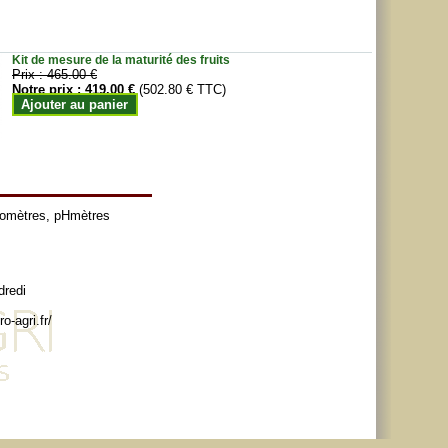
Kit de mesure de la maturité des fruits
Prix :
465.00 €
Notre prix :
419.00 €
(502.80 € TTC)
Ajouter au panier
tomètres
,
pHmètres
dredi
o-agri.fr/