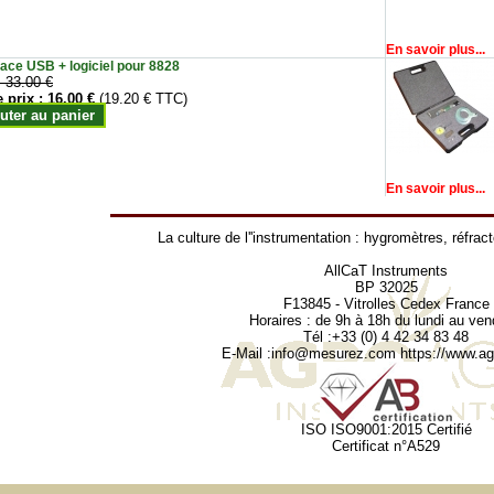
En savoir plus...
face USB + logiciel pour 8828
:
33.00 €
e prix :
16.00 €
(19.20 € TTC)
uter au panier
En savoir plus...
La culture de l''instrumentation :
hygromètres
,
réfrac
AllCaT Instruments
BP 32025
F13845 - Vitrolles Cedex France
Horaires : de 9h à 18h du lundi au ven
Tél :+33 (0) 4 42 34 83 48
E-Mail :
info@mesurez.com
https://www.agr
ISO ISO9001:2015 Certifié
Certificat n°A529