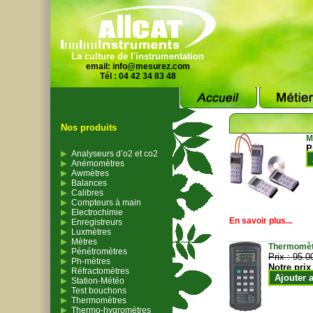
La culture de l'instrumentation
email:
info@mesurez.com
Tél : 04 42 34 83 48
Nos produits
M
P
Analyseurs d’o2 et co2
Anémomètres
Awmètres
Balances
Calibres
Compteurs à main
Electrochimie
En savoir plus...
Enregistreurs
Luxmètres
Mètres
Thermomètr
Pénétromètres
Prix :
95.0
Ph-mètres
Notre prix
Réfractomètres
Ajouter 
Station-Météo
Test bouchons
Thermomètres
Thermo-hygromètres