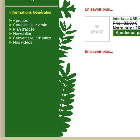
En savoir plus...
Informations Générales
Interface USB +
A propos
Prix :
33.00 €
Conditions de vente
Notre prix :
16
Plan d'accès
Ajouter au p
Newsletter
Convertisseur d'unités
Nos vidéos
En savoir plus...