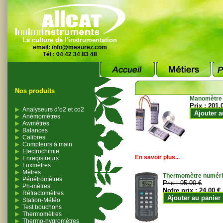
La culture de l'instrumentation
email:
info@mesurez.com
Tél : 04 42 34 83 48
Nos produits
Manomètre
Prix :
201.
Analyseurs d’o2 et co2
Ajouter a
Anémomètres
Awmètres
Balances
Calibres
Compteurs à main
Electrochimie
En savoir plus...
Enregistreurs
Luxmètres
Mètres
Thermomètre numériqu
Pénétromètres
Prix :
95.00 €
Ph-mètres
Notre prix :
24.00 €
Réfractomètres
Ajouter au panier
Station-Météo
Test bouchons
Thermomètres
Thermo-hygromètres