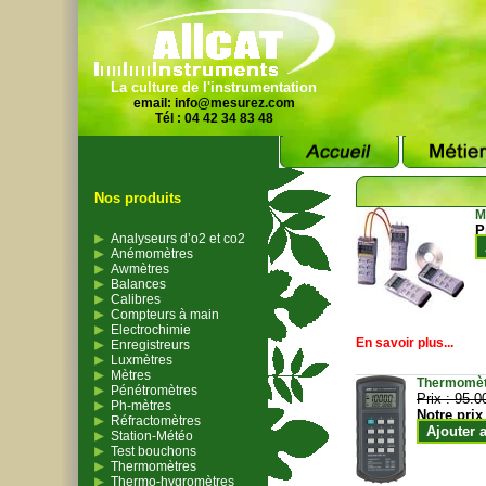
La culture de l'instrumentation
email:
info@mesurez.com
Tél : 04 42 34 83 48
Nos produits
M
P
Analyseurs d’o2 et co2
Anémomètres
Awmètres
Balances
Calibres
Compteurs à main
Electrochimie
En savoir plus...
Enregistreurs
Luxmètres
Mètres
Thermomètr
Pénétromètres
Prix :
95.0
Ph-mètres
Notre prix
Réfractomètres
Ajouter 
Station-Météo
Test bouchons
Thermomètres
Thermo-hygromètres