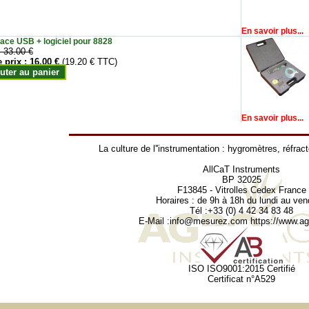
En savoir plus...
face USB + logiciel pour 8828
:
33.00 €
e prix :
16.00 €
(19.20 € TTC)
uter au panier
En savoir plus...
La culture de l''instrumentation :
hygromètres
,
réfrac
AllCaT Instruments
BP 32025
F13845 - Vitrolles Cedex France
Horaires : de 9h à 18h du lundi au ven
Tél :+33 (0) 4 42 34 83 48
E-Mail :
info@mesurez.com
https://www.agr
ISO ISO9001:2015 Certifié
Certificat n°A529