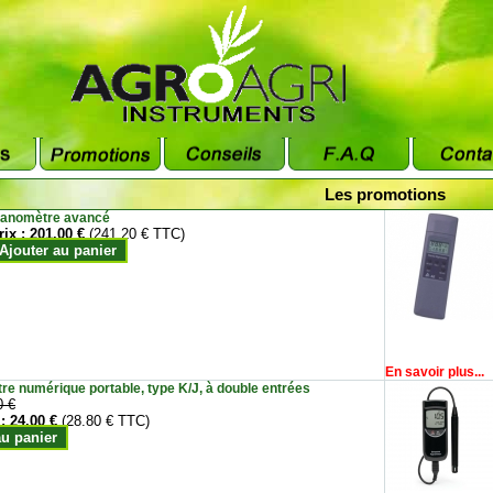
Les promotions
anomètre avancé
rix :
201.00 €
(241.20 € TTC)
Ajouter au panier
En savoir plus...
e numérique portable, type K/J, à double entrées
0 €
 :
24.00 €
(28.80 € TTC)
au panier