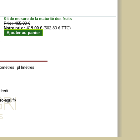
Kit de mesure de la maturité des fruits
Prix :
465.00 €
Notre prix :
419.00 €
(502.80 € TTC)
Ajouter au panier
tomètres
,
pHmètres
dredi
o-agri.fr/