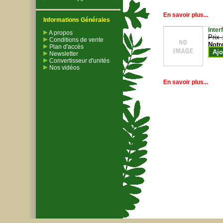
En savoir plus...
Informations Générales
Inter
A propos
Prix 
Conditions de vente
Notr
Plan d'accès
Ajo
Newsletter
Convertisseur d'unités
Nos vidéos
En savoir plus...