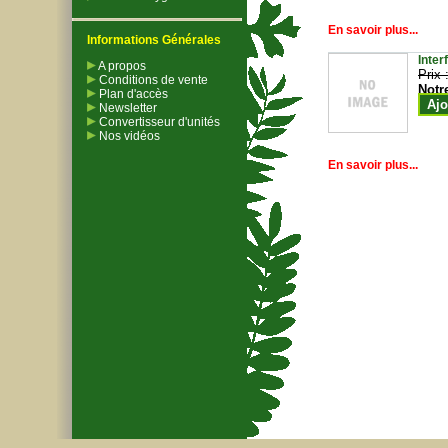
En savoir plus...
Informations Générales
Inter
A propos
Prix 
Conditions de vente
Notr
Plan d'accès
Ajo
Newsletter
Convertisseur d'unités
Nos vidéos
En savoir plus...