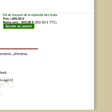
Kit de mesure de la maturité des fruits
Prix :
465.00 €
Notre prix :
419.00 €
(502.80 € TTC)
Ajouter au panier
tomètres
,
pHmètres
dredi
o-agri.fr/