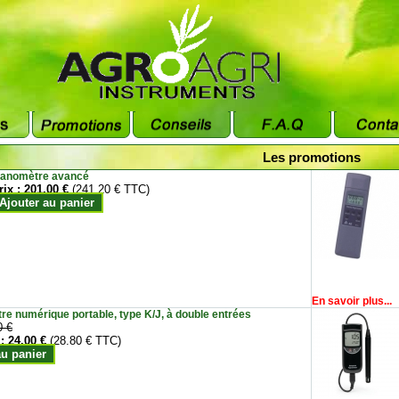
Les promotions
anomètre avancé
rix :
201.00 €
(241.20 € TTC)
Ajouter au panier
En savoir plus...
e numérique portable, type K/J, à double entrées
0 €
 :
24.00 €
(28.80 € TTC)
au panier