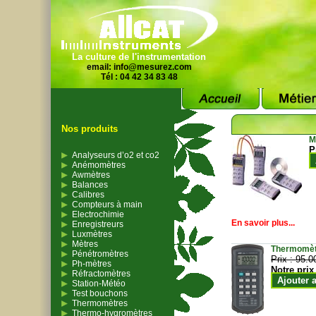
La culture de l'instrumentation
email:
info@mesurez.com
Tél : 04 42 34 83 48
Nos produits
M
P
Analyseurs d’o2 et co2
Anémomètres
Awmètres
Balances
Calibres
Compteurs à main
Electrochimie
En savoir plus...
Enregistreurs
Luxmètres
Mètres
Thermomètr
Pénétromètres
Prix :
95.0
Ph-mètres
Notre prix
Réfractomètres
Ajouter 
Station-Météo
Test bouchons
Thermomètres
Thermo-hygromètres