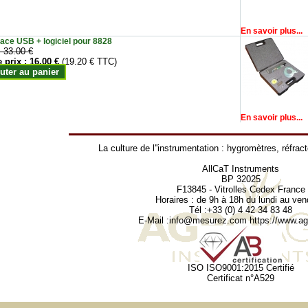
En savoir plus...
face USB + logiciel pour 8828
:
33.00 €
e prix :
16.00 €
(19.20 € TTC)
uter au panier
En savoir plus...
La culture de l''instrumentation :
hygromètres
,
réfrac
AllCaT Instruments
BP 32025
F13845 - Vitrolles Cedex France
Horaires : de 9h à 18h du lundi au ven
Tél :+33 (0) 4 42 34 83 48
E-Mail :
info@mesurez.com
https://www.agr
ISO ISO9001:2015 Certifié
Certificat n°A529