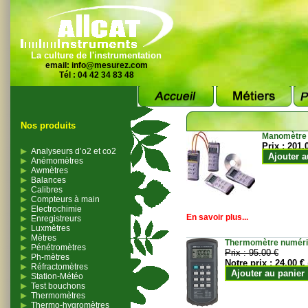
La culture de l'instrumentation
email:
info@mesurez.com
Tél : 04 42 34 83 48
Nos produits
Manomètre
Prix :
201.
Analyseurs d’o2 et co2
Ajouter a
Anémomètres
Awmètres
Balances
Calibres
Compteurs à main
Electrochimie
En savoir plus...
Enregistreurs
Luxmètres
Mètres
Thermomètre numériqu
Pénétromètres
Prix :
95.00 €
Ph-mètres
Notre prix :
24.00 €
Réfractomètres
Ajouter au panier
Station-Météo
Test bouchons
Thermomètres
Thermo-hygromètres