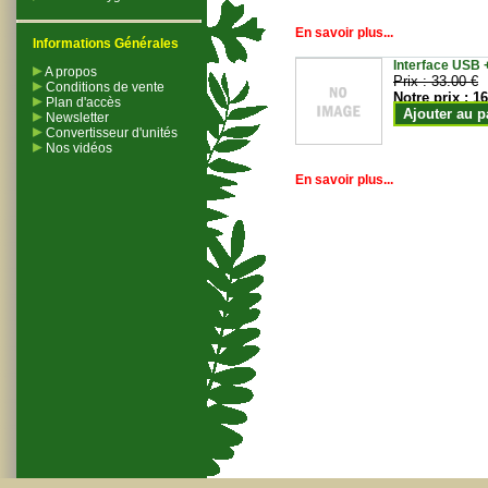
En savoir plus...
Informations Générales
Interface USB +
A propos
Prix :
33.00 €
Conditions de vente
Notre prix :
16
Plan d'accès
Ajouter au p
Newsletter
Convertisseur d'unités
Nos vidéos
En savoir plus...