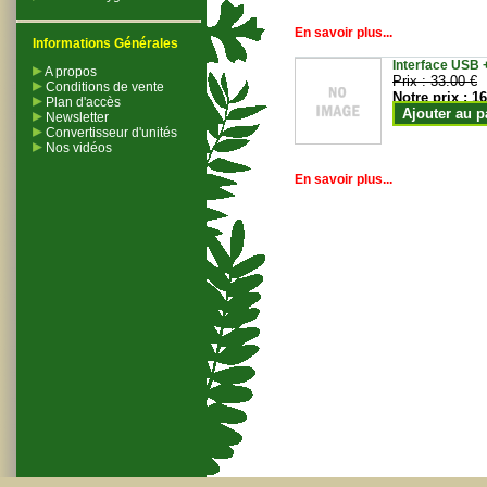
En savoir plus...
Informations Générales
Interface USB +
A propos
Prix :
33.00 €
Conditions de vente
Notre prix :
16
Plan d'accès
Ajouter au p
Newsletter
Convertisseur d'unités
Nos vidéos
En savoir plus...