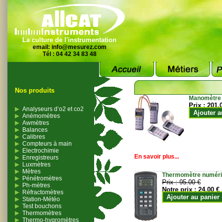
La culture de l'instrumentation
email:
info@mesurez.com
Tél : 04 42 34 83 48
Nos produits
Manomètre
Prix :
201.
Analyseurs d’o2 et co2
Ajouter a
Anémomètres
Awmètres
Balances
Calibres
Compteurs à main
Electrochimie
En savoir plus...
Enregistreurs
Luxmètres
Mètres
Thermomètre numériqu
Pénétromètres
Prix :
95.00 €
Ph-mètres
Notre prix :
24.00 €
Réfractomètres
Ajouter au panier
Station-Météo
Test bouchons
Thermomètres
Thermo-hygromètres