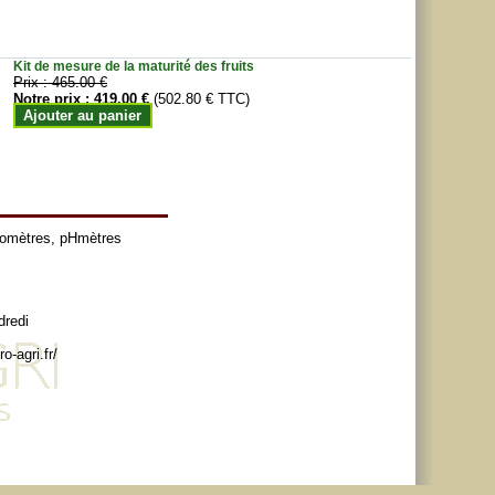
Kit de mesure de la maturité des fruits
Prix :
465.00 €
Notre prix :
419.00 €
(502.80 € TTC)
Ajouter au panier
tomètres
,
pHmètres
dredi
o-agri.fr/