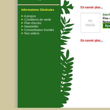
En savoir plus...
Informations Générales
Inter
A propos
Prix 
Conditions de vente
Notr
Plan d'accès
Ajo
Newsletter
Convertisseur d'unités
Nos vidéos
En savoir plus...