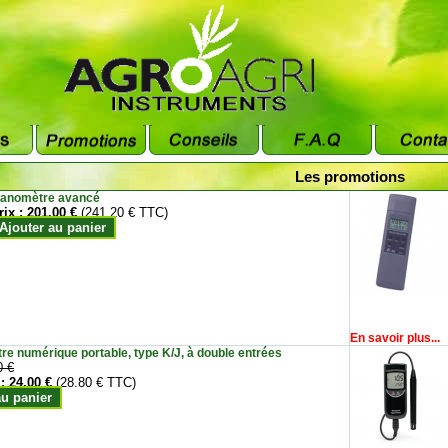
Les promotions
anomètre avancé
rix :
201.00 €
(241.20 € TTC)
Ajouter au panier
En savoir plus...
e numérique portable, type K/J, à double entrées
0 €
 :
24.00 €
(28.80 € TTC)
au panier