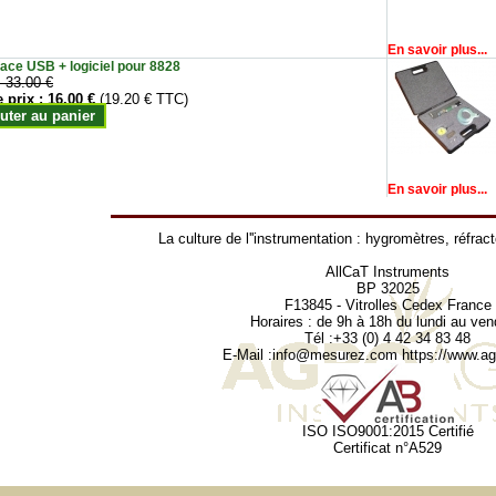
En savoir plus...
face USB + logiciel pour 8828
:
33.00 €
e prix :
16.00 €
(19.20 € TTC)
uter au panier
En savoir plus...
La culture de l''instrumentation :
hygromètres
,
réfrac
AllCaT Instruments
BP 32025
F13845 - Vitrolles Cedex France
Horaires : de 9h à 18h du lundi au ven
Tél :+33 (0) 4 42 34 83 48
E-Mail :
info@mesurez.com
https://www.agr
ISO ISO9001:2015 Certifié
Certificat n°A529