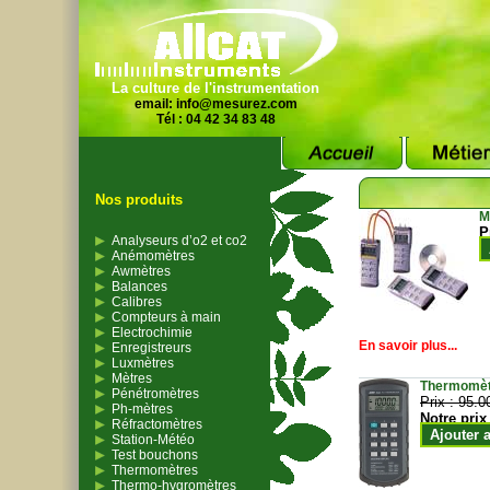
La culture de l'instrumentation
email:
info@mesurez.com
Tél : 04 42 34 83 48
Nos produits
M
P
Analyseurs d’o2 et co2
Anémomètres
Awmètres
Balances
Calibres
Compteurs à main
Electrochimie
En savoir plus...
Enregistreurs
Luxmètres
Mètres
Thermomètr
Pénétromètres
Prix :
95.0
Ph-mètres
Notre prix
Réfractomètres
Ajouter 
Station-Météo
Test bouchons
Thermomètres
Thermo-hygromètres