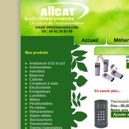
La culture de l'instrumentation
email:
info@mesurez.com
Tél : 04 42 34 83 48
Nos produits
M
P
Analyseurs d’o2 et co2
Anémomètres
Awmètres
Balances
Calibres
Compteurs à main
Electrochimie
En savoir plus...
Enregistreurs
Luxmètres
Mètres
Thermomètr
Pénétromètres
Prix :
95.0
Ph-mètres
Notre prix
Réfractomètres
Ajouter 
Station-Météo
Test bouchons
Thermomètres
Thermo-hygromètres