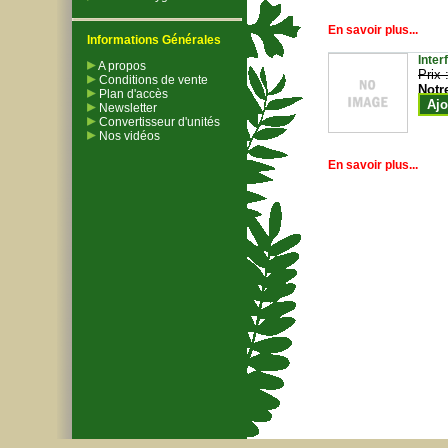
En savoir plus...
Informations Générales
Inter
A propos
Prix 
Conditions de vente
Notr
Plan d'accès
Ajo
Newsletter
Convertisseur d'unités
Nos vidéos
En savoir plus...