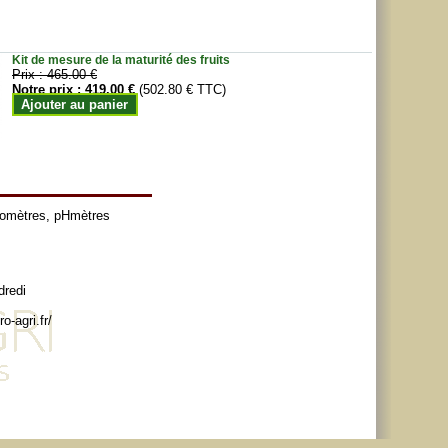
Kit de mesure de la maturité des fruits
Prix :
465.00 €
Notre prix :
419.00 €
(502.80 € TTC)
Ajouter au panier
tomètres
,
pHmètres
dredi
o-agri.fr/