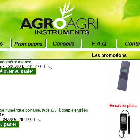
Les promotions
anomètre avancé
rix :
201.00 €
(241.20 € TTC)
Ajouter au panier
En savoir plus...
e numérique portable, type K/J, à double entrées
0 €
 :
24.00 €
(28.80 € TTC)
au panier