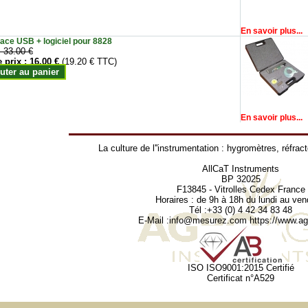
En savoir plus...
face USB + logiciel pour 8828
:
33.00 €
e prix :
16.00 €
(19.20 € TTC)
uter au panier
En savoir plus...
La culture de l''instrumentation :
hygromètres
,
réfrac
AllCaT Instruments
BP 32025
F13845 - Vitrolles Cedex France
Horaires : de 9h à 18h du lundi au ven
Tél :+33 (0) 4 42 34 83 48
E-Mail :
info@mesurez.com
https://www.agr
ISO ISO9001:2015 Certifié
Certificat n°A529