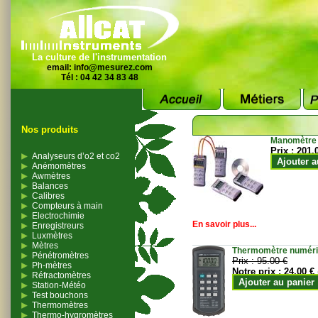
La culture de l'instrumentation
email:
info@mesurez.com
Tél : 04 42 34 83 48
Nos produits
Manomètre
Prix :
201.
Analyseurs d’o2 et co2
Ajouter a
Anémomètres
Awmètres
Balances
Calibres
Compteurs à main
Electrochimie
En savoir plus...
Enregistreurs
Luxmètres
Mètres
Thermomètre numériqu
Pénétromètres
Prix :
95.00 €
Ph-mètres
Notre prix :
24.00 €
Réfractomètres
Ajouter au panier
Station-Météo
Test bouchons
Thermomètres
Thermo-hygromètres