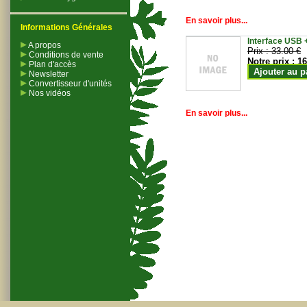
En savoir plus...
Informations Générales
Interface USB +
A propos
Prix :
33.00 €
Conditions de vente
Notre prix :
16
Plan d'accès
Ajouter au p
Newsletter
Convertisseur d'unités
Nos vidéos
En savoir plus...