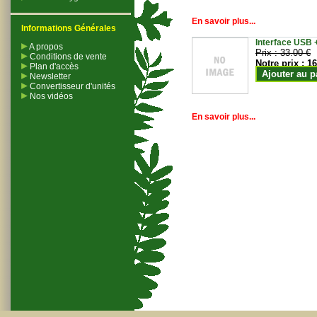
En savoir plus...
Informations Générales
Interface USB +
A propos
Prix :
33.00 €
Conditions de vente
Notre prix :
16
Plan d'accès
Ajouter au p
Newsletter
Convertisseur d'unités
Nos vidéos
En savoir plus...