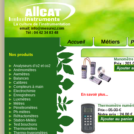
La culture de l'instrumentation
email:
info@mesurez.com
Tél : 04 42 34 83 48
Nos produits
Manomètre
Prix :
201.
Analyseurs d’o2 et co2
Ajouter a
Anémomètres
Awmètres
Balances
Calibres
Compteurs à main
Electrochimie
En savoir plus...
Enregistreurs
Luxmètres
Mètres
Thermomètre numériqu
Pénétromètres
Prix :
95.00 €
Ph-mètres
Notre prix :
24.00 €
Réfractomètres
Ajouter au panier
Station-Météo
Test bouchons
Thermomètres
Thermo-hygromètres