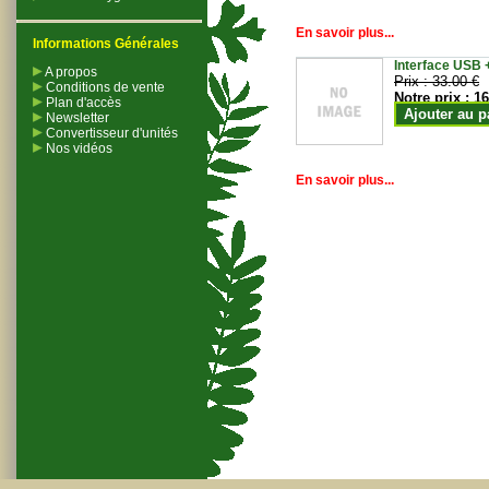
En savoir plus...
Informations Générales
Interface USB +
A propos
Prix :
33.00 €
Conditions de vente
Notre prix :
16
Plan d'accès
Ajouter au p
Newsletter
Convertisseur d'unités
Nos vidéos
En savoir plus...