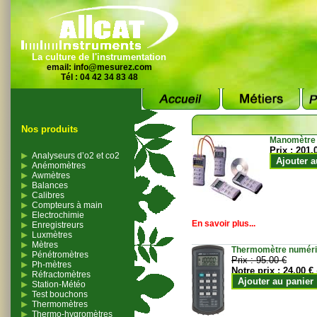
La culture de l'instrumentation
email:
info@mesurez.com
Tél : 04 42 34 83 48
Nos produits
Manomètre
Prix :
201.
Analyseurs d’o2 et co2
Ajouter a
Anémomètres
Awmètres
Balances
Calibres
Compteurs à main
Electrochimie
En savoir plus...
Enregistreurs
Luxmètres
Mètres
Thermomètre numériqu
Pénétromètres
Prix :
95.00 €
Ph-mètres
Notre prix :
24.00 €
Réfractomètres
Ajouter au panier
Station-Météo
Test bouchons
Thermomètres
Thermo-hygromètres